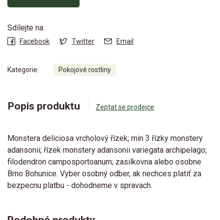
Sdílejte na:
Facebook
Twitter
Email
Kategorie:
Pokojové rostliny
Popis produktu
Zeptat se prodejce
Monstera deliciosa vrcholový řízek; min 3 řízky monstery
adansonii; řízek monstery adansonii variegata archipelago;
filodendron camposportoanum; zasilkovna alebo osobne
Brno Bohunice. Vyber osobný odber, ak nechces platiť za
bezpecnu platbu - dohodneme v spravach.
Podobné produkty