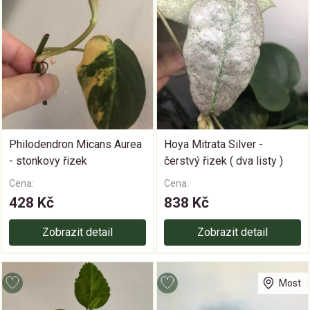
Philodendron Micans Aurea
Hoya Mitrata Silver -
- stonkovy řizek
čerstvý řizek ( dva listy )
Cena:
Cena:
428 Kč
838 Kč
Zobrazit detail
Zobrazit detail
Most