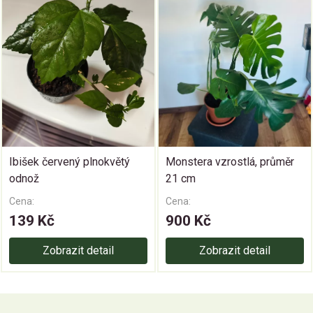
Ibišek červený plnokvětý
Monstera vzrostlá, průměr
odnož
21 cm
Cena:
Cena:
139 Kč
900 Kč
Zobrazit detail
Zobrazit detail