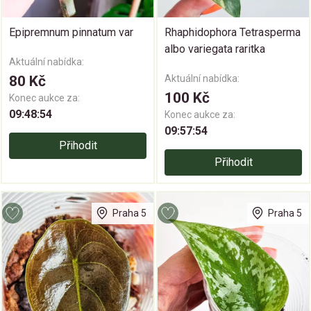
Epipremnum pinnatum var
Rhaphidophora Tetrasperma
albo variegata raritka
Aktuální nabídka:
80 Kč
Aktuální nabídka:
100 Kč
Konec aukce za:
09:48:54
Konec aukce za:
09:57:54
Přihodit
Přihodit
Praha 5
Praha 5