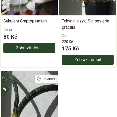
Sukulent Graptopetalum
Tchynin jazyk, Sansevieria
gracilis
Cena:
80 Kč
Cena:
220 Kč
Zobrazit detail
175 Kč
Zobrazit detail
Litvínov
%