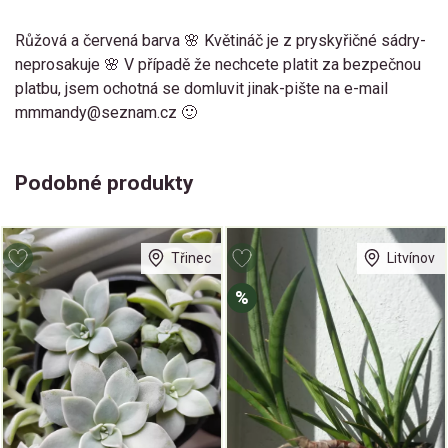
Růžová a červená barva 🌸 Květináč je z pryskyřičné sádry-
neprosakuje 🌸 V případě že nechcete platit za bezpečnou
platbu, jsem ochotná se domluvit jinak-pište na e-mail
mmmandy@seznam.cz 🙂
Podobné produkty
Třinec
Litvínov
%