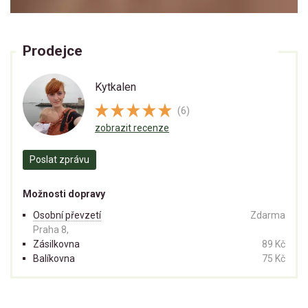
Prodejce
Kytkalen
(6)
zobrazit recenze
Poslat zprávu
Možnosti dopravy
Osobní převzetí
Zdarma
Praha 8,
Zásilkovna
89 Kč
Balíkovna
75 Kč