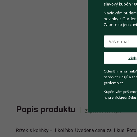
slevový kupón 100
Navíc vám budeme 
novinky z Gardemo
Zabere to jen chvi
Získ
Odesláním formulář
osobních údajů a se 
gardemo.cz.
Kupón vám pošleme n
na
první objednávku
Popis produktu
Zeptat se prodejce
Řízek s kořínky = 1 kolínko. Uvedena cena za 1 kus. Foto 