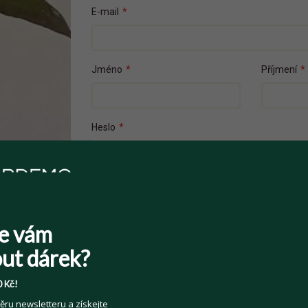
E-mail
*
Jméno
*
Příjmení
*
Heslo
*
Přečetl(a) jsem si a souhlasím s
Veřejnými 
e vám
Souhlasím se zpracováním osobních údajů z
Více informací zde
.
ut dárek?
 Kč!
ěru newsletteru a získejte