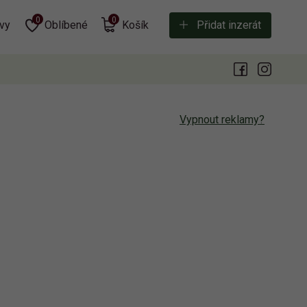
0
0
vy
Oblíbené
Košík
Přidat inzerát
Vypnout reklamy?