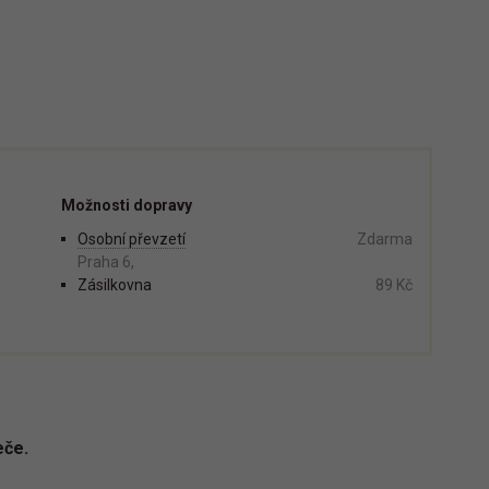
Možnosti dopravy
Osobní převzetí
Zdarma
Praha 6,
Zásilkovna
89 Kč
eče.