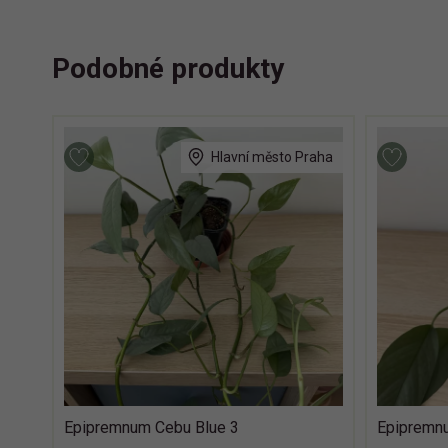
Podobné produkty
Hlavní město Praha
Epipremnum Cebu Blue 3
Epipremn