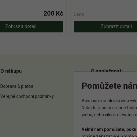
200 Kč
Cena:
Zobrazit detail
Zobrazit detail
O nákupu
O společnosti
Pomůžete ná
Doprava & platba
O nás
Veřejné obchodní podmínky
Kontakt
Abychom mohli náš web vylep
Nebojte, jsou to drobné tex
webu, nebo cílení relevatní 
Velmi nám pomůžete, pokud
možné zákazat vše, kromě n