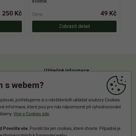
květník
250 Kč
49 Kč
Cena:
Zobrazit detail
Užitečné informace
m s webem?
Informace o zpracování osobních údajů
Zásady používání cookies
šovat, potřebujeme si o návštěvnícíh ukládat soubory Cookies.
tové informace, které jsou pro nás nápomocné při vyhodnocování
reklamy.
Více o Cookies zde
.
 Povolíte vše.
Povolit lze jen cookies, které chcete. Případně je
ezbytně nutných k fungování webu.