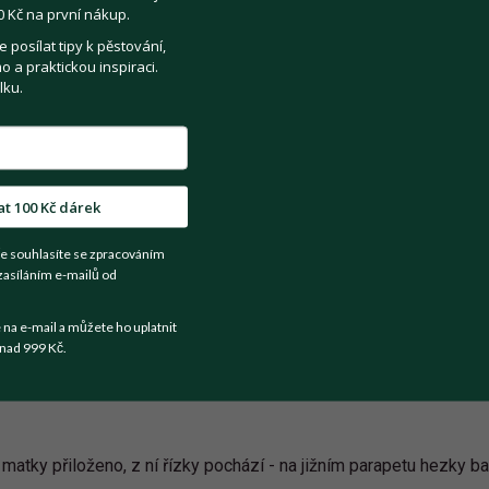
 Kč na první nákup.
posílat tipy k pěstování,
 a praktickou inspiraci.
Registrovat se
lku.
Sdílejte na:
at 100 Kč dárek
Facebook
Twitter
Email
e souhlasíte se zpracováním
zasíláním e-mailů od
Kategorie:
Pokojové rostliny
a e-mail a můžete ho uplatnit
nad 999 Kč.
matky přiloženo, z ní řízky pochází - na jižním parapetu hezky ba