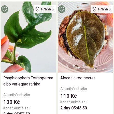
Praha 5
Praha 5
Rhaphidophora Tetrasperma
Alocasia red secret
albo variegata raritka
Aktuální nabídka:
Aktuální nabídka:
110 Kč
100 Kč
Konec aukce za:
2 dny 05:43:52
Konec aukce za: