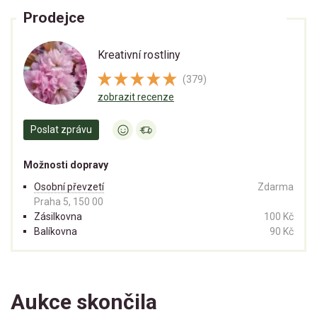
Prodejce
Kreativní rostliny
(379)
zobrazit recenze
Poslat zprávu
Možnosti dopravy
Osobní převzetí
Zdarma
Praha 5, 150 00
Zásilkovna
100 Kč
Balíkovna
90 Kč
Aukce skončila