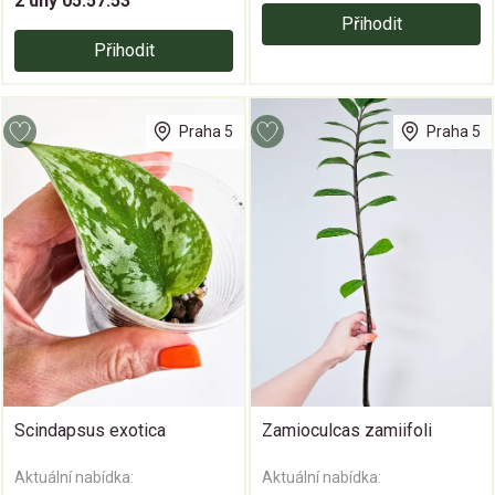
2 dny 05:57:52
Přihodit
Přihodit
Praha 5
Praha 5
Scindapsus exotica
Zamioculcas zamiifoli
Aktuální nabídka:
Aktuální nabídka: