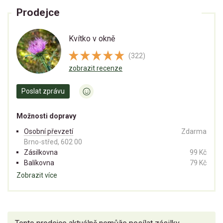
Prodejce
Kvítko v okně
(322)
zobrazit recenze
Poslat zprávu
Možnosti dopravy
Osobní převzetí
Zdarma
Brno-střed, 602 00
Zásilkovna
99 Kč
Balíkovna
79 Kč
Zobrazit více