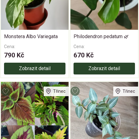
Monstera Albo Variegata
Philodendron pedatum 🌿
Cena:
Cena:
790 Kč
670 Kč
Zobrazit detail
Zobrazit detail
Třinec
Třinec