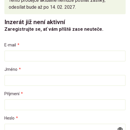
Tento prodejce aktuálně nemůže posílat zásilky,
odesílat bude až po 14. 02. 2027.
Inzerát již není aktivní
Zaregistrujte se, ať vám příště zase neuteče.
E-mail
*
Jméno
*
Příjmení
*
Heslo
*