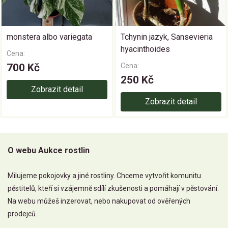
monstera albo variegata
Tchynin jazyk, Sansevieria
hyacinthoides
Cena:
700 Kč
Cena:
250 Kč
Zobrazit detail
Zobrazit detail
O webu Aukce rostlin
Milujeme pokojovky a jiné rostliny. Chceme vytvořit komunitu
pěstitelů, kteří si vzájemně sdílí zkušenosti a pomáhají v pěstování.
Na webu můžeš inzerovat, nebo nakupovat od ověřených
prodejců.