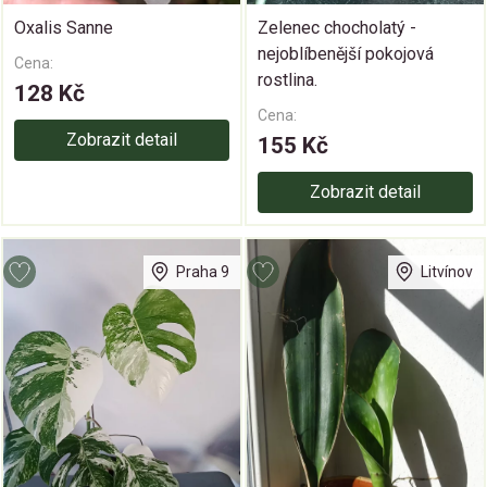
Oxalis Sanne
Zelenec chocholatý -
nejoblíbenější pokojová
Cena:
rostlina.
128 Kč
Cena:
Zobrazit detail
155 Kč
Zobrazit detail
Praha 9
Litvínov