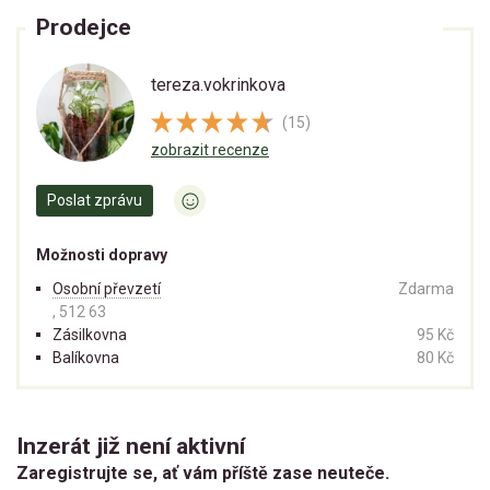
Prodejce
tereza.vokrinkova
(15)
zobrazit recenze
Poslat zprávu
Možnosti dopravy
Osobní převzetí
Zdarma
, 512 63
Zásilkovna
95 Kč
Balíkovna
80 Kč
Inzerát již není aktivní
Zaregistrujte se, ať vám příště zase neuteče.