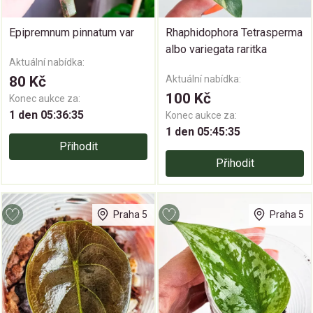
Epipremnum pinnatum var
Rhaphidophora Tetrasperma
albo variegata raritka
Aktuální nabídka:
80 Kč
Aktuální nabídka:
100 Kč
Konec aukce za:
1 den 05:36:35
Konec aukce za:
1 den 05:45:35
Přihodit
Přihodit
Praha 5
Praha 5