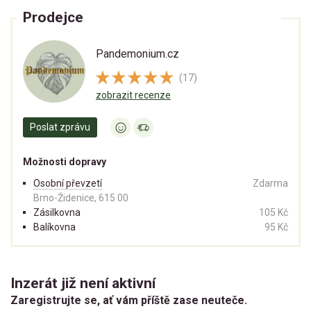
Prodejce
Pandemonium.cz
(17)
zobrazit recenze
Poslat zprávu
Možnosti dopravy
Osobní převzetí
Zdarma
Brno-Židenice, 615 00
Zásilkovna
105 Kč
Balíkovna
95 Kč
Inzerát již není aktivní
Zaregistrujte se, ať vám příště zase neuteče.