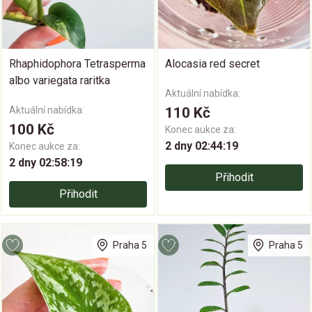
Rhaphidophora Tetrasperma
Alocasia red secret
albo variegata raritka
Aktuální nabídka:
Aktuální nabídka:
110 Kč
100 Kč
Konec aukce za:
2 dny 02:44:19
Konec aukce za:
2 dny 02:58:19
Přihodit
Přihodit
Praha 5
Praha 5