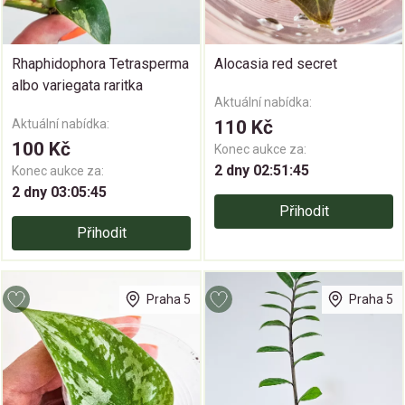
Rhaphidophora Tetrasperma
Alocasia red secret
albo variegata raritka
Aktuální nabídka:
Aktuální nabídka:
110 Kč
100 Kč
Konec aukce za:
2 dny 02:51:45
Konec aukce za:
2 dny 03:05:45
Přihodit
Přihodit
Praha 5
Praha 5