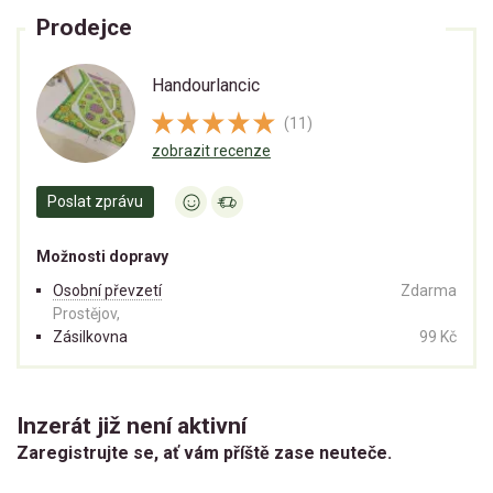
Prodejce
Handourlancic
(11)
zobrazit recenze
Poslat zprávu
Možnosti dopravy
Osobní převzetí
Zdarma
Prostějov,
Zásilkovna
99 Kč
Inzerát již není aktivní
Zaregistrujte se, ať vám příště zase neuteče.