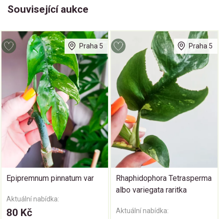
Související aukce
Praha 5
Praha 5
Epipremnum pinnatum var
Rhaphidophora Tetrasperma
albo variegata raritka
Aktuální nabídka:
80 Kč
Aktuální nabídka: