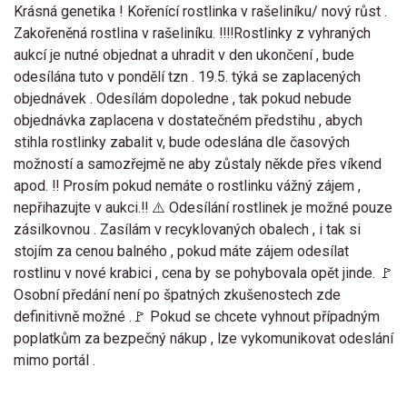
Krásná genetika ! Kořenící rostlinka v rašeliníku/ nový růst .
Zakořeněná rostlina v rašeliníku. ‼️‼️Rostlinky z vyhraných
aukcí je nutné objednat a uhradit v den ukončení , bude
odesílána tuto v pondělí tzn . 19.5. týká se zaplacených
objednávek . Odesílám dopoledne , tak pokud nebude
objednávka zaplacena v dostatečném předstihu , abych
stihla rostlinky zabalit v, bude odeslána dle časových
možností a samozřejmě ne aby zůstaly někde přes víkend
apod. ‼️ Prosím pokud nemáte o rostlinku vážný zájem ,
nepřihazujte v aukci.‼️ ⚠️ Odesílání rostlinek je možné pouze
zásilkovnou . Zasílám v recyklovaných obalech , i tak si
stojím za cenou balného , pokud máte zájem odesílat
rostlinu v nové krabici , cena by se pohybovala opět jinde. 🚩
Osobní předání není po špatných zkušenostech zde
definitivně možné .🚩 Pokud se chcete vyhnout případným
poplatkům za bezpečný nákup , lze vykomunikovat odeslání
mimo portál .