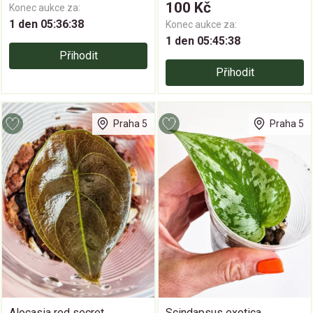
100 Kč
Konec aukce za:
1 den 05:36:37
Konec aukce za:
1 den 05:45:37
Přihodit
Přihodit
Praha 5
Praha 5
Alocasia red secret
Scindapsus exotica