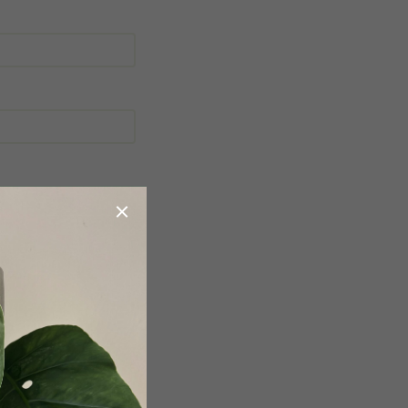
obchodními podmínkami
.
a účelem registrace.