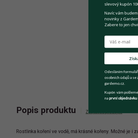
slevový kupón 100
Navíc vám budeme 
novinky z Gardemo
Zabere to jen chvi
Získ
Odesláním formulář
osobních údajů a se 
gardemo.cz.
Kupón vám pošleme n
na
první objednávku
Popis produktu
Zeptat se prodejce
Rostlinka koření ve vodě, má krásné kořeny. Možné je i z