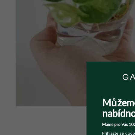
Můžem
nabídno
Máme pro Vás 100
Přihlaste se k odb