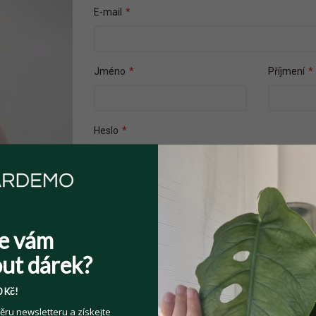
E-mail
*
Jméno
*
Příjmení
*
Heslo
*
Přečetl(a) jsem si a souhlasím s
Veřejnými 
e vám
Souhlasím se zpracováním osobních údajů z
Více informací zde
.
ut dárek?
 Kč!
ěru newsletteru a získejte