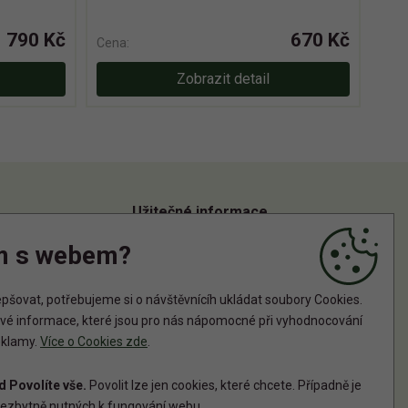
790 Kč
670 Kč
Cena:
Zobrazit detail
Užitečné informace
m s webem?
Informace o zpracování osobních údajů
Zásady používání cookies
šovat, potřebujeme si o návštěvnícíh ukládat soubory Cookies.
tové informace, které jsou pro nás nápomocné při vyhodnocování
reklamy.
Více o Cookies zde
.
 Povolíte vše.
Povolit lze jen cookies, které chcete. Případně je
ezbytně nutných k fungování webu.