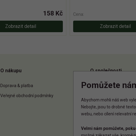
158 Kč
Cena:
Zobrazit detail
Zobrazit detail
O nákupu
O společnosti
Pomůžete ná
Doprava & platba
O nás
Veřejné obchodní podmínky
Kontakt
Abychom mohli náš web vylep
Nebojte, jsou to drobné tex
webu, nebo cílení relevatní 
Velmi nám pomůžete, pokud
možné zákazat vše, kromě n