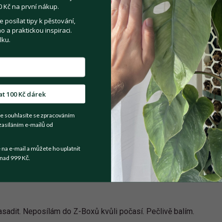
 Kč na první nákup.
posílat tipy k pěstování,
 a praktickou inspiraci.
Registrovat se
lku.
Sdílejte na:
at 100 Kč dárek
Facebook
Twitter
Email
e souhlasíte se zpracováním
zasíláním e-mailů od
Kategorie:
Pokojové rostliny
a e-mail a můžete ho uplatnit
nad 999 Kč.
asadit. Neposílám do Z-Boxů kvůli počasí. Pečlivě balím.