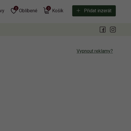
0
0
vy
Oblíbené
Košík
Přidat inzerát
Vypnout reklamy?