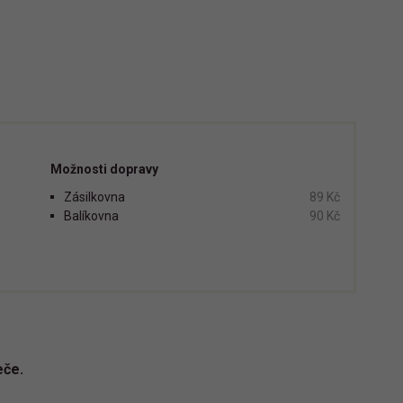
Možnosti dopravy
Zásilkovna
89 Kč
Balíkovna
90 Kč
eče.