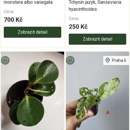
monstera albo variegata
Tchynin jazyk, Sansevieria
hyacinthoides
Cena:
700 Kč
Cena:
250 Kč
Zobrazit detail
Zobrazit detail
Praha 6