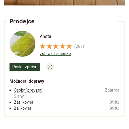
Prodejce
Aneta
(267)
zobrazit recenze
Poslat zprávu
Možnosti dopravy
Osobní převzetí
Zdarma
Slaný,
Zásilkovna
99 Kč
Balíkovna
99 Kč