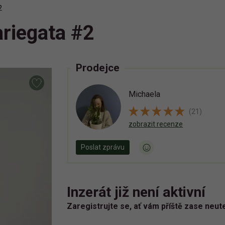
2
riegata #2
Prodejce
Michaela
(21)
zobrazit recenze
Poslat zprávu
Inzerát již není aktivní
Zaregistrujte se, ať vám příště zase neut