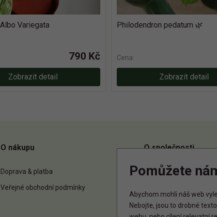
Albo Variegata
Philodendron pedatum 🌿
790 Kč
Cena:
Zobrazit detail
Zobrazit detail
O nákupu
O společnosti
Pomůžete ná
Doprava & platba
O nás
Veřejné obchodní podmínky
Kontakt
Abychom mohli náš web vylep
Nebojte, jsou to drobné tex
webu, nebo cílení relevatní 