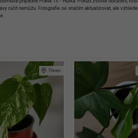
 domluvě případně Praha 13 - Hůrka. Pokud zvolíte doručení, ros
vy ručit nemůžu. Fotografie se snažím aktualizovat, ale vzhlede
e.
Třinec