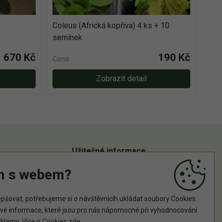
Coleus (Africká kopřiva) 4 ks + 10
semínek
670 Kč
190 Kč
Cena:
Zobrazit detail
Užitečné informace
m s webem?
Informace o zpracování osobních údajů
Zásady používání cookies
šovat, potřebujeme si o návštěvnícíh ukládat soubory Cookies.
tové informace, které jsou pro nás nápomocné při vyhodnocování
reklamy.
Více o Cookies zde
.