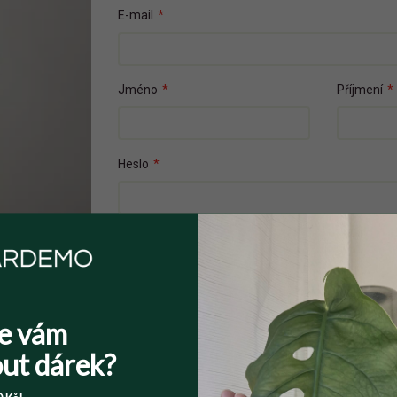
E-mail
*
Jméno
*
Příjmení
*
Heslo
*
Přečetl(a) jsem si a souhlasím s
Veřejnými 
Souhlasím se zpracováním osobních údajů z
Více informací zde
.
e vám
ut dárek?