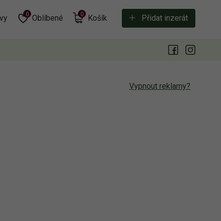
0
0
vy
Oblíbené
Košík
Přidat inzerát
Vypnout reklamy?