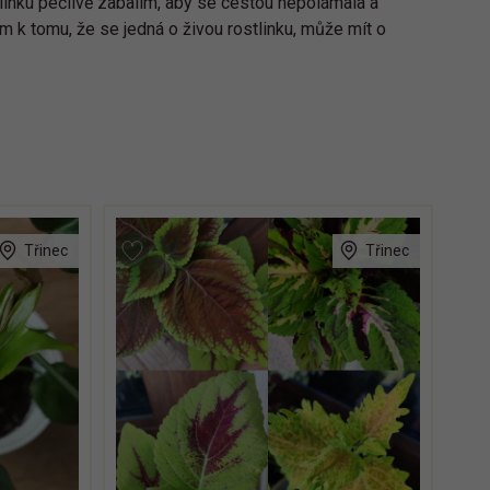
tlinku pečlivě zabalím, aby se cestou nepolámala a
m k tomu, že se jedná o živou rostlinku, může mít o
Třinec
Třinec