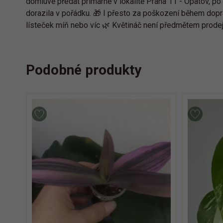
domluvě předat primárně v lokalitě Praha 11 - Opatov, po
dorazila v pořádku. 🎁 I přesto za poškození během dopra
lísteček míň nebo víc 🌿 Květináč není předmětem prodej
Podobné produkty