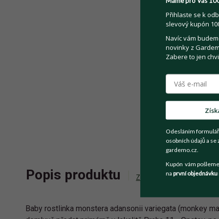
Máme pro Vás 100
Přihlaste se k odb
slevový kupón 100
Navíc vám budeme 
novinky z Gardemo
Zabere to jen chvi
Získ
Odesláním formulář
osobních údajů a se 
gardemo.cz.
Kupón vám pošleme n
Popis produktu
na
první objednávku
Zeptat se prodejce
Baby rostlinka monstera adansonii variegata (monkey ma