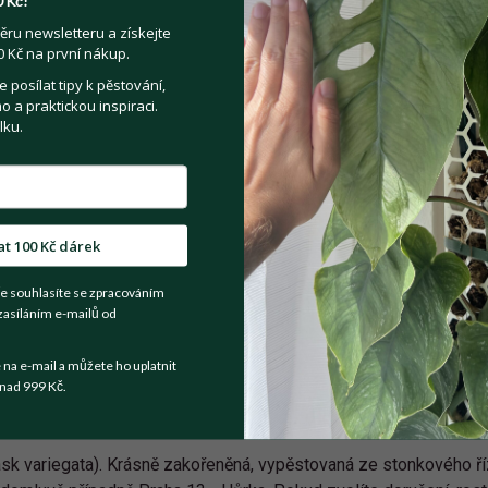
 Kč!
ěru newsletteru a získejte
 Kč na první nákup.
Registrovat se
posílat tipy k pěstování,
 a praktickou inspiraci.
lku.
Sdílejte na:
Facebook
Twitter
Email
at 100 Kč dárek
Kategorie:
Pokojové rostliny
e souhlasíte se zpracováním
zasíláním e-mailů od
a e-mail a můžete ho uplatnit
nad 999 Kč.
sk variegata). Krásně zakořeněná, vypěstovaná ze stonkového říz