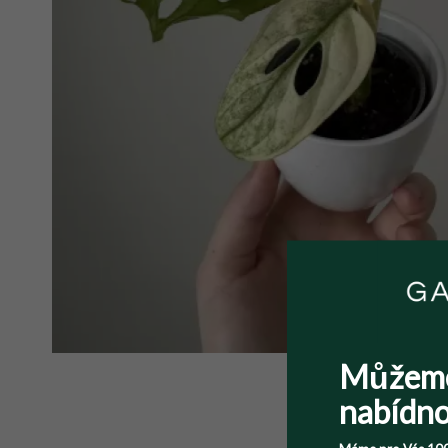
Můžem
nabídno