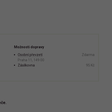
Možnosti dopravy
Osobní převzetí
Zdarma
Praha 11, 149 00
Zásilkovna
95 Kč
eče.