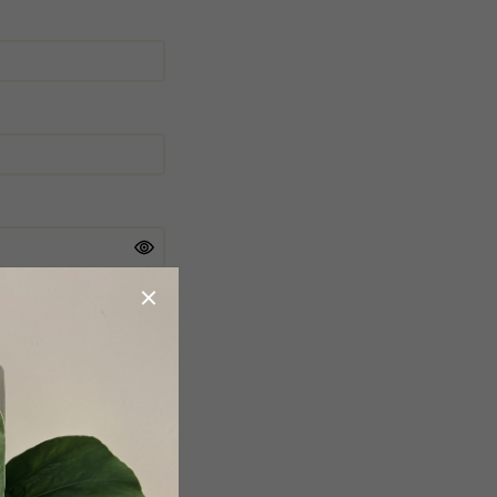
obchodními podmínkami
.
a účelem registrace.