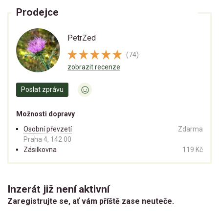
Prodejce
PetrZed
(74)
zobrazit recenze
Poslat zprávu
Možnosti dopravy
Osobní převzetí
Zdarma
Praha 4, 142 00
Zásilkovna
119 Kč
Inzerát již není aktivní
Zaregistrujte se, ať vám příště zase neuteče.