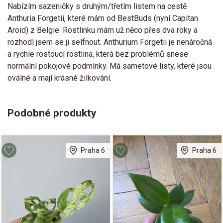
Nabízím sazeničky s druhým/třetím listem na cestě
Anthuria Forgetii, které mám od BestBuds (nyní Capitan
Aroid) z Belgie. Rostlinku mám už něco přes dva roky a
rozhodl jsem se ji selfnout. Anthurium Forgetii je nenáročná
a rychle rostoucí rostlina, která bez problémů snese
normální pokojové podmínky. Má sametové listy, které jsou
oválné a mají krásné žilkování.
Podobné produkty
Praha 6
Praha 6