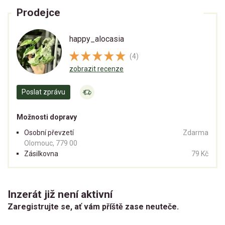
Prodejce
happy_alocasia
(4)
zobrazit recenze
Poslat zprávu
Možnosti dopravy
Osobní převzetí
Zdarma
Olomouc, 779 00
Zásilkovna
79 Kč
Inzerát již není aktivní
Zaregistrujte se, ať vám příště zase neuteče.