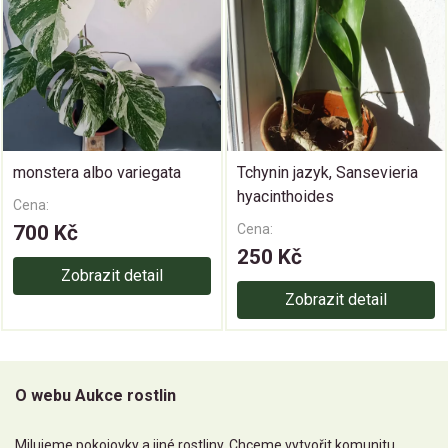
monstera albo variegata
Tchynin jazyk, Sansevieria
hyacinthoides
Cena:
700 Kč
Cena:
250 Kč
Zobrazit detail
Zobrazit detail
O webu Aukce rostlin
Milujeme pokojovky a jiné rostliny. Chceme vytvořit komunitu