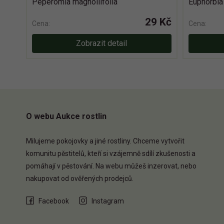
Peperomia magnoliifolia
Euphorbia 
29 Kč
Cena:
Cena:
Zobrazit detail
O webu Aukce rostlin
Milujeme pokojovky a jiné rostliny. Chceme vytvořit
komunitu pěstitelů, kteří si vzájemně sdílí zkušenosti a
pomáhají v pěstování. Na webu můžeš inzerovat, nebo
nakupovat od ověřených prodejců.
Facebook
Instagram