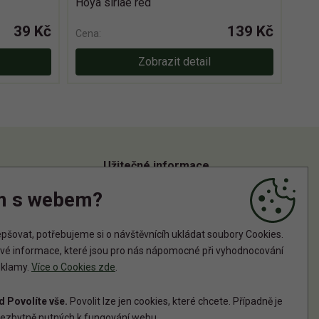
Hoya siriae red
39 Kč
139 Kč
Cena:
Zobrazit detail
Užitečné informace
m s webem?
Informace o zpracování osobních údajů
Zásady používání cookies
šovat, potřebujeme si o návštěvnícíh ukládat soubory Cookies.
tové informace, které jsou pro nás nápomocné při vyhodnocování
reklamy.
Více o Cookies zde
.
 Povolíte vše.
Povolit lze jen cookies, které chcete. Případně je
ezbytně nutných k fungování webu.