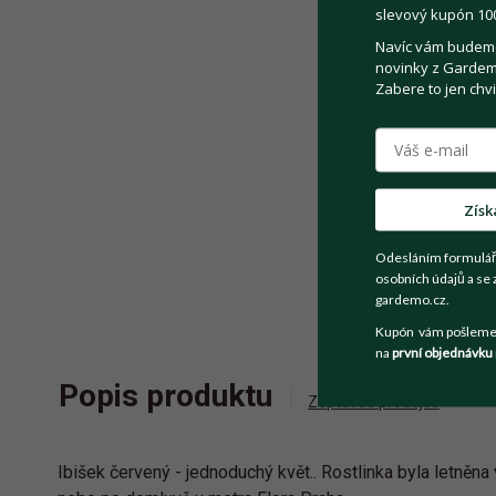
slevový kupón 100
Navíc vám budeme 
novinky z Gardemo
Zabere to jen chvi
Získ
Odesláním formulář
osobních údajů a se 
gardemo.cz.
Kupón vám pošleme n
na
první objednávku
Popis produktu
Zeptat se prodejce
Ibišek červený - jednoduchý květ.. Rostlinka byla letněn