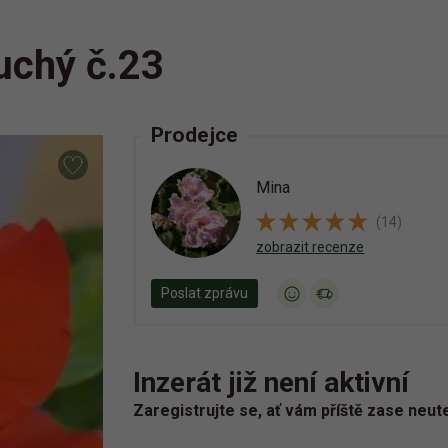
uchý č.23
Prodejce
Mina
(14)
zobrazit recenze
Poslat zprávu
Inzerát již není aktivní
Zaregistrujte se, ať vám příště zase neut