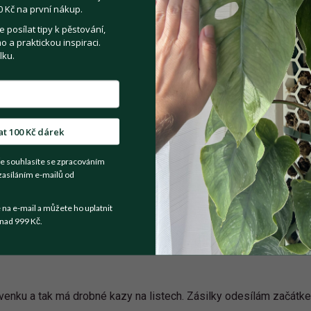
 Kč na první nákup.
posílat tipy k pěstování,
 a praktickou inspiraci.
Registrovat se
lku.
Sdílejte na:
at 100 Kč dárek
Facebook
Twitter
Email
e souhlasíte se zpracováním
zasíláním e-mailů od
Kategorie:
Pokojové rostliny
a e-mail a můžete ho uplatnit
nad 999 Kč.
a venku a tak má drobné kazy na listech. Zásilky odesílám začátk