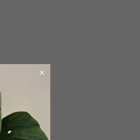
obchodními podmínkami
.
a účelem registrace.