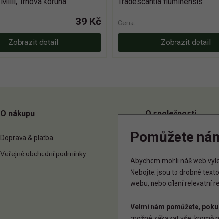
Milii, Trnová koruna
Tradescantia fluminensis
39 Kč
Cena:
Zobrazit detail
Zobrazit detail
O nákupu
O společnosti
Pomůžete ná
Doprava & platba
O nás
Veřejné obchodní podmínky
Kontakt
Abychom mohli náš web vylep
Nebojte, jsou to drobné tex
webu, nebo cílení relevatní 
Velmi nám pomůžete, pokud
možné zákazat vše, kromě n