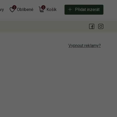
0
0
vy
Oblíbené
Košík
Přidat inzerát
Vypnout reklamy?