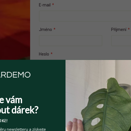
E-mail
*
Jméno
*
Příjmení
*
Heslo
*
Přečetl(a) jsem si a souhlasím s
Veřejnými 
e vám
Souhlasím se zpracováním osobních údajů z
Více informací zde
.
ut dárek?
 Kč!
ěru newsletteru a získejte