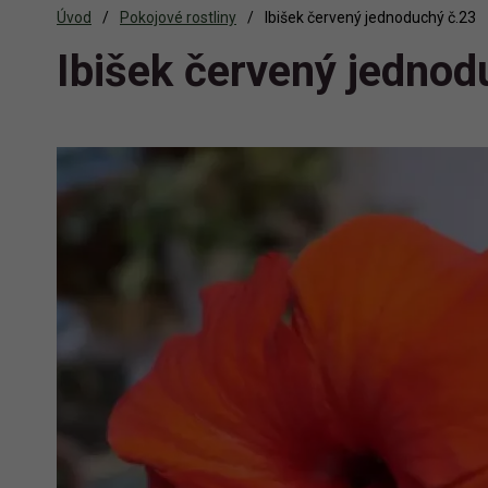
Úvod
Pokojové rostliny
Ibišek červený jednoduchý č.23
Ibišek červený jednod