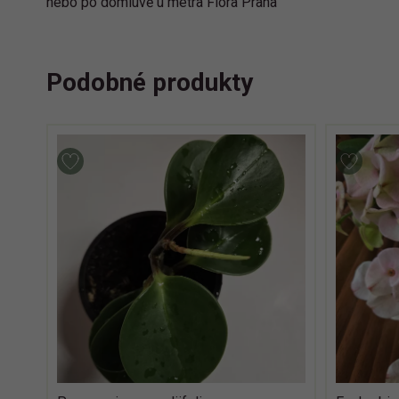
nebo po domluvě u metra Flora Praha
Podobné produkty