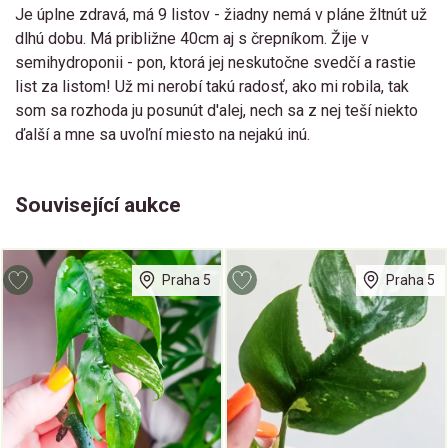
Je úplne zdravá, má 9 listov - žiadny nemá v pláne žltnút už
dlhú dobu. Má približne 40cm aj s črepníkom. Žije v
semihydroponii - pon, ktorá jej neskutočne svedčí a rastie
list za listom! Už mi nerobí takú radosť, ako mi robila, tak
som sa rozhoda ju posunút d'alej, nech sa z nej teší niekto
ďalší a mne sa uvoľní miesto na nejakú inú.
Související aukce
Praha 5
Praha 5