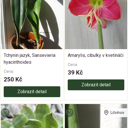
Tchynin jazyk, Sansevieria
Amarylis, cibulky v kvetináči
hyacinthoides
Cena:
Cena:
39 Kč
250 Kč
Zobrazit detail
Zobrazit detail
Litvínov