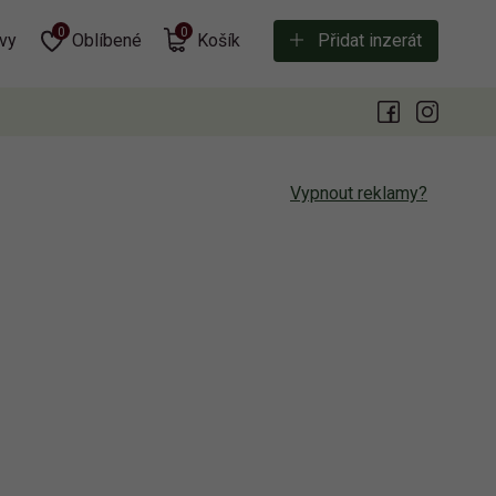
0
0
vy
Oblíbené
Košík
Přidat inzerát
Vypnout reklamy?