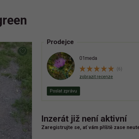
green
Prodejce
01meda
(6)
zobrazit recenze
Poslat zprávu
Inzerát již není aktivní
Zaregistrujte se, ať vám příště zase neut