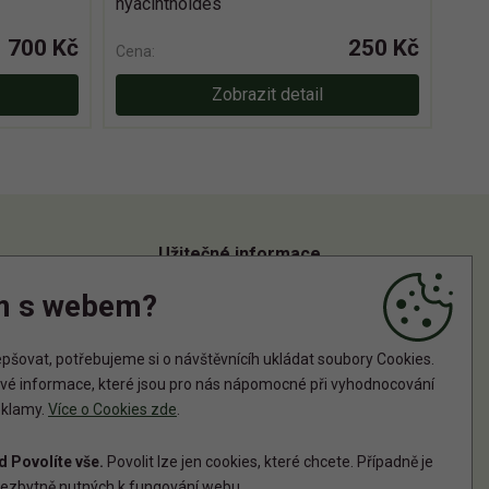
hyacinthoides
700 Kč
250 Kč
Cena:
Zobrazit detail
Užitečné informace
m s webem?
Informace o zpracování osobních údajů
Zásady používání cookies
šovat, potřebujeme si o návštěvnícíh ukládat soubory Cookies.
tové informace, které jsou pro nás nápomocné při vyhodnocování
reklamy.
Více o Cookies zde
.
 Povolíte vše.
Povolit lze jen cookies, které chcete. Případně je
ezbytně nutných k fungování webu.