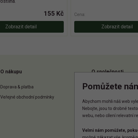
ostlina.
155 Kč
Cena:
Zobrazit detail
Zobrazit detail
O nákupu
O společnosti
Pomůžete ná
Doprava & platba
O nás
Veřejné obchodní podmínky
Kontakt
Abychom mohli náš web vylep
Nebojte, jsou to drobné tex
webu, nebo cílení relevatní 
Velmi nám pomůžete, pokud
možné zákazat vše, kromě n