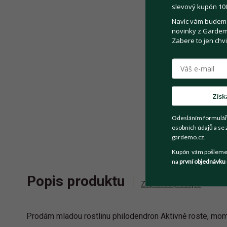
slevový kupón 100
Navíc vám budeme 
novinky z Gardemo
Zabere to jen chvi
Získ
Odesláním formulář
osobních údajů a se 
gardemo.cz.
Kupón vám pošleme n
na
první objednávku
Popis produktu
Zeptat se prodejce
Prodám mladou rostlinu philodendron Aktivně roste, mom