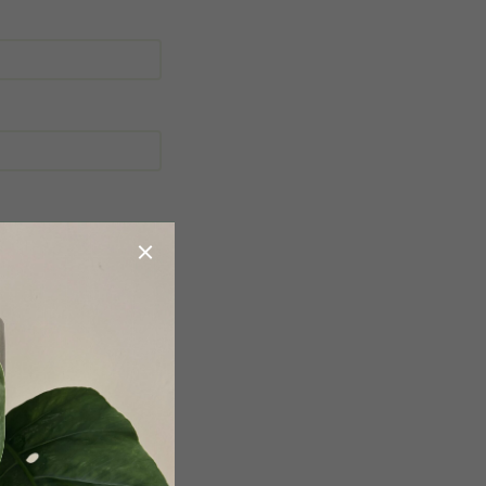
obchodními podmínkami
.
a účelem registrace.