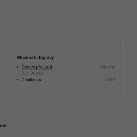
Možnosti dopravy
Osobní převzetí
Zdarma
Zlín, 760 01
Zásilkovna
80 Kč
eče.