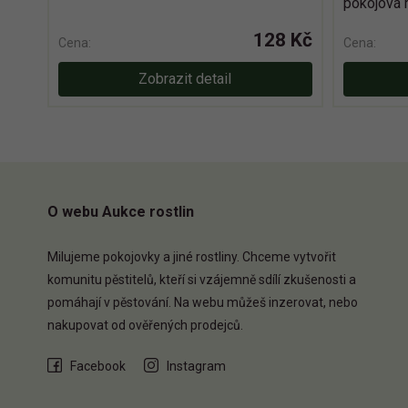
pokojová r
128 Kč
Cena:
Cena:
Zobrazit detail
O webu Aukce rostlin
Milujeme pokojovky a jiné rostliny. Chceme vytvořit
komunitu pěstitelů, kteří si vzájemně sdílí zkušenosti a
pomáhají v pěstování. Na webu můžeš inzerovat, nebo
nakupovat od ověřených prodejců.
Facebook
Instagram