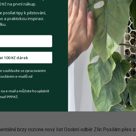
 Kč na první nákup.
posílat tipy k pěstování,
 a praktickou inspiraci.
Registrovat se
lku.
Sdílejte na:
at 100 Kč dárek
Facebook
Twitter
Email
e souhlasíte se zpracováním
zasíláním e-mailů od
Kategorie:
Pokojové rostliny
a e-mail a můžete ho uplatnit
nad 999 Kč.
entálně brzy rozvine nový list Osobní odběr Zlín Posílám přes z