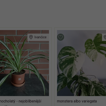
Ivančice
ocholatý - nejoblíbenější
monstera albo variegata