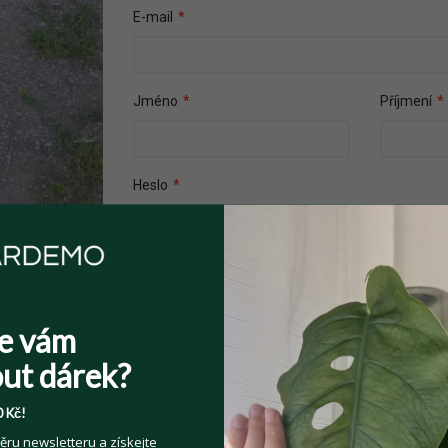
E-mail
*
Jméno
*
Příjmení
*
Heslo
*
Přečetl(a) jsem si a souhlasím s
Veřejnými 
e vám
Souhlasím se zpracováním osobních údajů z
Více informací zde
.
ut dárek?
 Kč!
ěru newsletteru a získejte