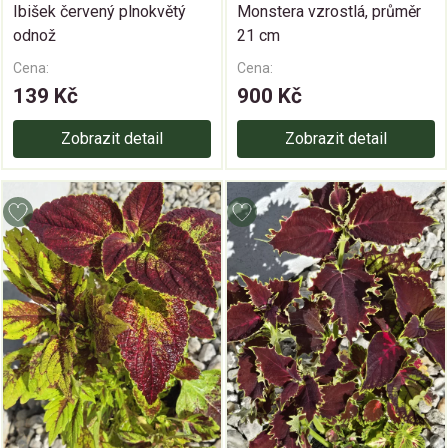
Ibišek červený plnokvětý
Monstera vzrostlá, průměr
odnož
21 cm
Cena:
Cena:
139 Kč
900 Kč
Zobrazit detail
Zobrazit detail