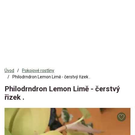
Úvod
Pokojové rostliny
Philodrndron Lemon Limě - čerstvý řizek .
Philodrndron Lemon Limě - čerstvý
řizek .