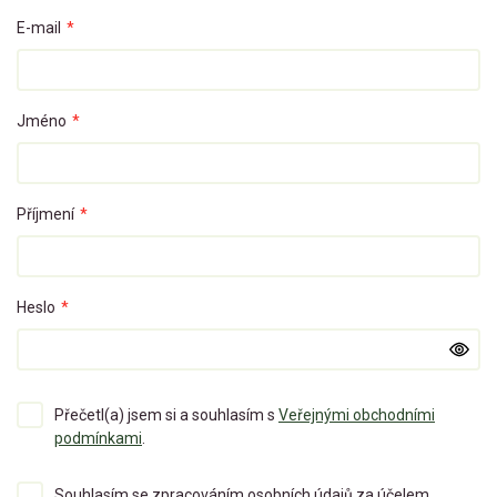
E-mail
*
Jméno
*
Příjmení
*
Heslo
*
Přečetl(a) jsem si a souhlasím s
Veřejnými obchodními
podmínkami
.
Souhlasím se zpracováním osobních údajů za účelem