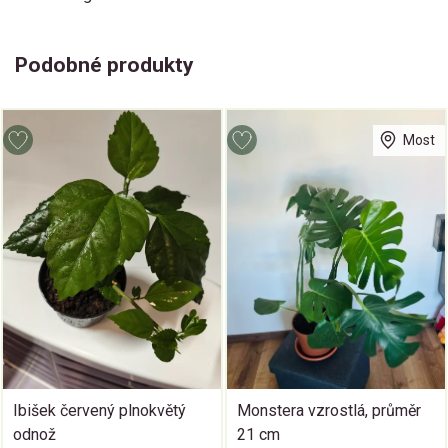
Podobné produkty
Most
Ibišek červený plnokvětý
Monstera vzrostlá, průměr
odnož
21 cm