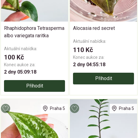
Rhaphidophora Tetrasperma
Alocasia red secret
albo variegata raritka
Aktuální nabídka:
Aktuální nabídka:
110 Kč
100 Kč
Konec aukce za:
2 dny 04:55:18
Konec aukce za:
2 dny 05:09:18
Přihodit
Přihodit
Praha 5
Praha 5