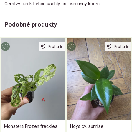
Čerstvý rizek Lehce uschlý list, vzdušný kořen
Podobné produkty
Praha 6
Praha 6
Monstera Frozen freckles
Hoya cv. sunrise