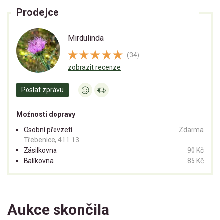
Prodejce
Mirdulinda
(34)
zobrazit recenze
Poslat zprávu
Možnosti dopravy
Osobní převzetí
Zdarma
Třebenice, 411 13
Zásilkovna
90 Kč
Balíkovna
85 Kč
Aukce skončila