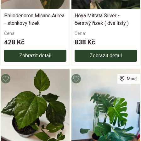
Philodendron Micans Aurea
Hoya Mitrata Silver -
- stonkovy řizek
čerstvý řizek ( dva listy )
Cena:
Cena:
428 Kč
838 Kč
Zobrazit detail
Zobrazit detail
Most