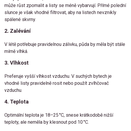
může růst zpomalit a listy se méně vybarvují. Přímé polední
slunce je však vhodné filtrovat, aby na listech nevznikly
spálené skvrny.
2. Zalévání
V létě potřebuje pravidelnou zálivku, půda by měla být stále
mírně vlhká.
3. Vlhkost
Preferuje vyšší vlhkost vzduchu. V suchých bytech je
vhodné listy pravidelně rosit nebo použít zvlhčovač
vzduchu.
4. Teplota
Optimální teplota je 18–25 °C, snese krátkodobě nižší
teploty, ale neměla by klesnout pod 10 °C.