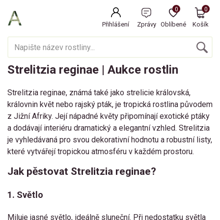
0
0
Přihlášení
Zprávy
Oblíbené
Košík
Strelitzia reginae | Aukce rostlin
Strelitzia reginae, známá také jako strelicie královská,
královnin květ nebo rajský pták, je tropická rostlina původem
z Jižní Afriky. Její nápadné květy připomínají exotické ptáky
a dodávají interiéru dramatický a elegantní vzhled. Strelitzia
je vyhledávaná pro svou dekorativní hodnotu a robustní listy,
které vytvářejí tropickou atmosféru v každém prostoru.
Jak pěstovat Strelitzia reginae?
1. Světlo
Miluje jasné světlo, ideálně sluneční. Při nedostatku světla