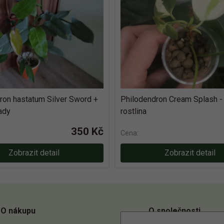
ron hastatum Silver Sword +
Philodendron Cream Splash -
ady
rostlina
350 Kč
Cena:
Zobrazit detail
Zobrazit detail
O nákupu
O společnosti