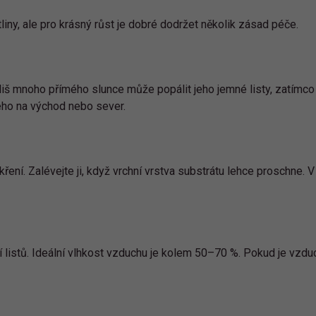
ny, ale pro krásný růst je dobré dodržet několik zásad péče.
iš mnoho přímého slunce může popálit jeho jemné listy, zatímco v
ného na východ nebo sever.
ření. Zalévejte ji, když vrchní vrstva substrátu lehce proschne. 
listů. Ideální vlhkost vzduchu je kolem 50–70 %. Pokud je vzduc