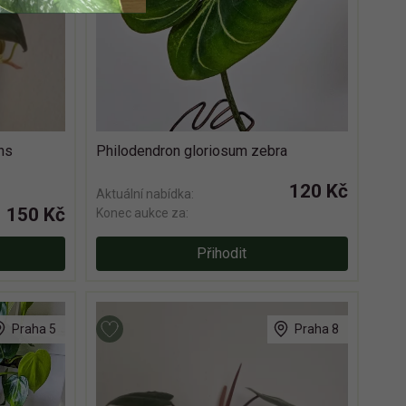
ns
Philodendron gloriosum zebra
120 Kč
Aktuální nabídka:
150 Kč
Konec aukce za:
Přihodit
Praha 5
Praha 8