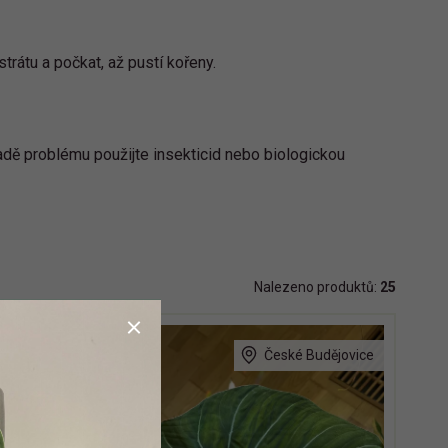
rátu a počkat, až pustí kořeny.
padě problému použijte insekticid nebo biologickou
Nalezeno produktů:
25
udějovice
České Budějovice