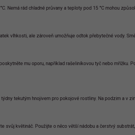
°C. Nemá rád chladné průvany a teploty pod 15 °C mohou způsob
atek vlhkosti, ale zároveň umožňuje odtok přebytečné vody. Směs
 poskytněte mu oporu, například rašeliníkovou tyč nebo mřížku. 
 týdny tekutým hnojivem pro pokojové rostliny. Na podzim a v z
e svůj květináč. Použijte o něco větší nádobu a čerstvý substrát, 