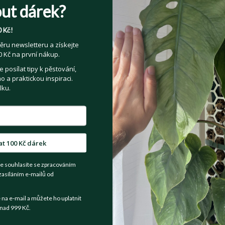
ut dárek?
 Kč!
ěru newsletteru a získejte
 Kč na první nákup.
posílat tipy k pěstování,
 a praktickou inspiraci.
lku.
on brazil - řízek
Philodendron gloriosum - říze
39 Kč
Cena:
Zobrazit detail
Zobrazit detail
at 100 Kč dárek
e souhlasíte se zpracováním
zasíláním e-mailů od
a e-mail a můžete ho uplatnit
nad 999 Kč.