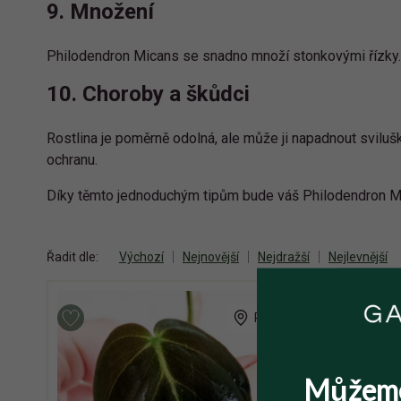
9. Množení
Philodendron Micans se snadno množí stonkovými řízky. St
10. Choroby a škůdci
Rostlina je poměrně odolná, ale může ji napadnout sviluš
ochranu.
Díky těmto jednoduchým tipům bude váš Philodendron Mic
Řadit dle:
Výchozí
Nejnovější
Nejdražší
Nejlevnější
Praha 5
Můžem