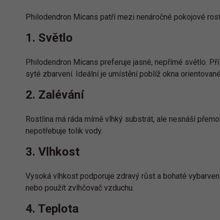
Philodendron Micans patří mezi nenáročné pokojové rostli
1. Světlo
Philodendron Micans preferuje jasné, nepřímé světlo. Příl
syté zbarvení. Ideální je umístění poblíž okna orientova
2. Zalévání
Rostlina má ráda mírně vlhký substrát, ale nesnáší přemok
nepotřebuje tolik vody.
3. Vlhkost
Vysoká vlhkost podporuje zdravý růst a bohaté vybarvení 
nebo použít zvlhčovač vzduchu.
4. Teplota