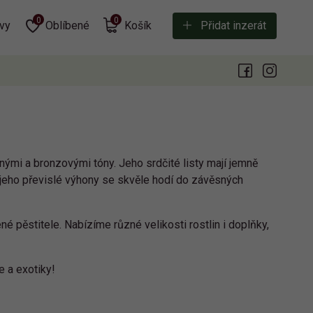
0
0
vy
Oblíbené
Košík
Přidat inzerát
nými a bronzovými tóny. Jeho srdčité listy mají jemně
 a jeho převislé výhony se skvěle hodí do závěsných
né pěstitele. Nabízíme různé velikosti rostlin i doplňky,
 a exotiky!