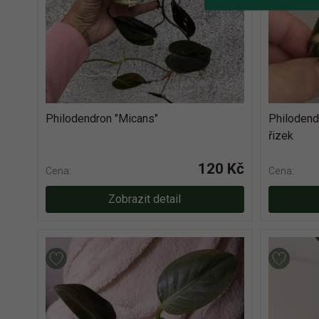
Philodendron "Micans"
Philodend
řizek
120 Kč
Cena:
Cena:
Zobrazit detail