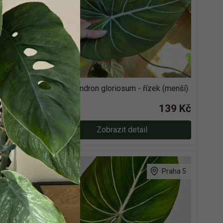
k (větší)
Philodendron gloriosum - řízek (menší)
159 Kč
139 Kč
Cena:
Zobrazit detail
Praha 5