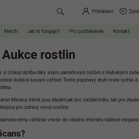
Přihlášení
Zprá
Merch
Jak to funguje?
Pro podnikatele
Kontakt
 Aukce rostlin
rý si získal oblibu díky svým sametovým listům s hlubokými zele
rostlině dodává luxusní vzhled. Tento popínavý druh roste rychle
stěnu.
dron Micans, které jsou ideální jak pro začátečníky, tak pro zkuše
hnojiva pro zdravý vývoj rostliny.
 sametovému vzhledu vnese do vašeho interiéru nádech elegance
Micans?