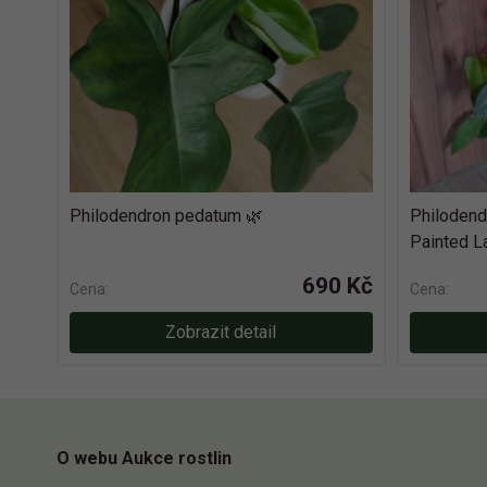
Philodendron pedatum 🌿
Philodend
Painted L
690 Kč
Cena:
Cena:
Zobrazit detail
O webu Aukce rostlin