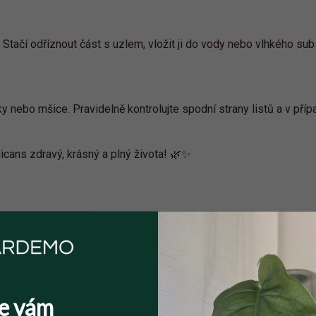
ačí odříznout část s uzlem, vložit ji do vody nebo vlhkého subst
ky nebo mšice. Pravidelně kontrolujte spodní strany listů a v pří
ans zdravý, krásný a plný života! 🌿✨
České Budějovice
České B
e vám