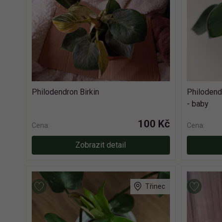
Philodendron Birkin
Philodendr
- baby
100 Kč
Cena:
Cena:
Zobrazit detail
Třinec