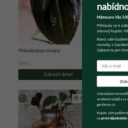
nabídno
Máme pro Vás 100
Přihlaste se k odb
slevový kupón 100
Navíc vám budeme 
novinky z Gardemo
Zabere to jen chvi
Philodendron micans
Philodendr
30 Kč
Cena:
Cena:
Zobrazit detail
Získ
Odesláním formulář
Bujanov
osobních údajů a se 
gardemo.cz.
Kupón vám pošleme n
na
první objednávku