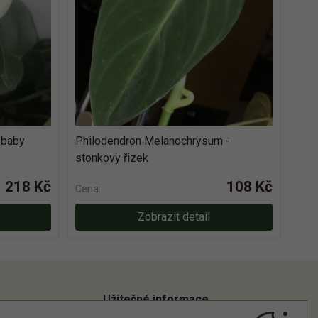
 baby
Philodendron Melanochrysum -
stonkovy řizek
218 Kč
108 Kč
Cena:
Zobrazit detail
Užitečné informace