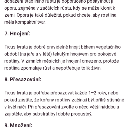
dosažení stabilního růstu je doporučeno poskytnout jí
oporu, zejména v začátcích růstu, kdy se může klonit k
zemi. Opora je také důležitá, pokud chcete, aby rostlina
měla kompaktní tvar.
7. Hnojení:
Ficus lyrata je dobré pravidelně hnojit během vegetačního
období (na jaře a v létě) tekutým hnojivem pro pokojové
rostliny. V zimních měsících je hnojení omezeno, protože
rostlina zpomaluje růst a nepotřebuje tolik živin.
8. Přesazování:
Ficus lyrata je potřeba přesazovat každé 1–2 roky, nebo
pokud zjistíte, že kořeny rostliny začínají být příliš stísněné
v květináči. Při přesazování zvolte o něco větší nádobu a
zajistěte, aby substrát byl dobře propustný.
9. Množení: