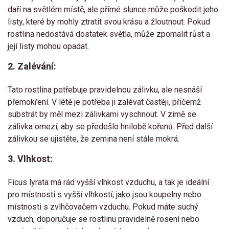
daří na světlém místě, ale přímé slunce může poškodit jeho
listy, které by mohly ztratit svou krásu a žloutnout. Pokud
rostlina nedostává dostatek světla, může zpomalit růst a
její listy mohou opadat.
2. Zalévání:
Tato rostlina potřebuje pravidelnou zálivku, ale nesnáší
přemokření. V létě je potřeba ji zalévat častěji, přičemž
substrát by měl mezi zálivkami vyschnout. V zimě se
zálivka omezí, aby se předešlo hnilobě kořenů. Před další
zálivkou se ujistěte, že zemina není stále mokrá.
3. Vlhkost:
Ficus lyrata má rád vyšší vlhkost vzduchu, a tak je ideální
pro místnosti s vyšší vlhkostí, jako jsou koupelny nebo
místnosti s zvlhčovačem vzduchu. Pokud máte suchý
vzduch, doporučuje se rostlinu pravidelně rosení nebo