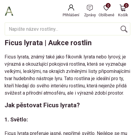
0
0
Přihlášení
Zprávy
Oblíbené
Košík
Ficus lyrata | Aukce rostlin
Ficus lyrata, známý také jako fíkovník lyrata nebo lyrový, je
výrazná a okouzlující pokojová rostlina, která se vyznačuje
velkými, lesklými, na okrajích zvlněnými listy připomínajícími
tvar hudebního nástroje lyru. Tato rostlina je ideální pro ty,
kteří hledají do svého interiéru rostlinu, která nejenže přidá
svěžest a přírodní atmosféru, ale i výrazně zdobí prostor.
Jak pěstovat Ficus lyrata?
1. Světlo:
Ficus lyrata preferuje jasné, nepřímé světlo. Nejlépe se mu