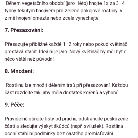
Během vegetačního období (jaro–léto) hnojte 1x za 3–4
týdny tekutým hnojivem pro zelené pokojové rostliny. V
zimě hnojení omezte nebo zcela vynechejte.
7. Přesazování:
Přesazujte přibližně každé 1–2 roky nebo pokud květináč
přestává stačit. Ideální je jaro. Nový květináč by měl být o
něco větší než původní.
8. Množení:
Rostlinu lze množit dělením trsů při přesazování. Každou
část rozdělte tak, aby měla dostatek kořenů a výhonů.
9. Péče:
Pravidelně otírejte listy od prachu, odstraňujte poškozené
části a sledujte výskyt škůdců (např. svilušek). Rostlina
ocení stabilní podmínky bez častého přemisťování.