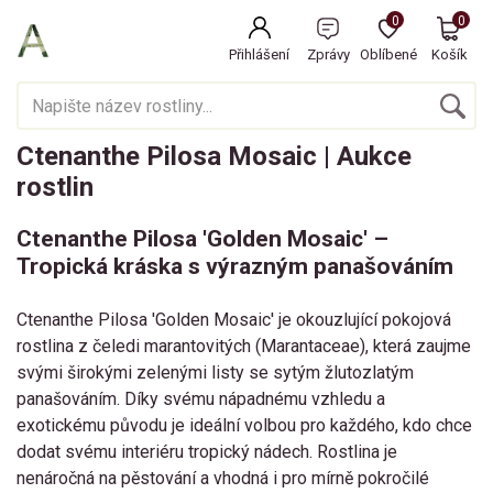
0
0
Přihlášení
Zprávy
Oblíbené
Košík
Ctenanthe Pilosa Mosaic | Aukce
rostlin
Ctenanthe Pilosa 'Golden Mosaic' –
Tropická kráska s výrazným panašováním
Ctenanthe Pilosa 'Golden Mosaic' je okouzlující pokojová
rostlina z čeledi marantovitých (Marantaceae), která zaujme
svými širokými zelenými listy se sytým žlutozlatým
panašováním. Díky svému nápadnému vzhledu a
exotickému původu je ideální volbou pro každého, kdo chce
dodat svému interiéru tropický nádech. Rostlina je
nenáročná na pěstování a vhodná i pro mírně pokročilé