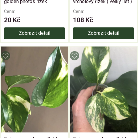
golden photos řízek
vrcholový řizek ( velky list )
Cena:
Cena:
20 Kč
108 Kč
Zobrazit detail
Zobrazit detail