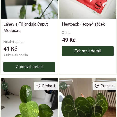
Láhev s Tillandsia Caput
Heatpack - topný sáček
Medusae
Cena:
49 Kč
Finální cena:
41 Kč
Zobrazit detail
Aukce skončila
Zobrazit detail
Praha 4
Praha 4