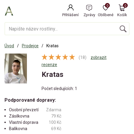
0
0
Přihlášení
Zprávy
Oblíbené
Košík
Úvod
Prodejce
Kratas
(18)
zobrazit
recenze
Kratas
Počet sledujících: 1
Podporované dopravy:
Osobní převzetí
Zdarma
Zásilkovna
79 Kč
Vlastní doprava
100 Kč
Balíkovna
69 Kč