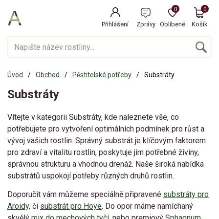
0
0
Přihlášení
Zprávy
Oblíbené
Košík
Úvod
Obchod
Pěstitelské potřeby
Substráty
Substráty
Vítejte v kategorii Substráty, kde naleznete vše, co
potřebujete pro vytvoření optimálních podmínek pro růst a
vývoj vašich rostlin. Správný substrát je klíčovým faktorem
pro zdraví a vitalitu rostlin, poskytuje jim potřebné živiny,
správnou strukturu a vhodnou drenáž. Naše široká nabídka
substrátů uspokojí potřeby různých druhů rostlin.
Doporučit vám můžeme speciálně připravené
substráty pro
Aroidy,
či
substrát pro Hoye
. Do opor máme namíchaný
skvělý
mix do mechových tyčí
, nebo premiový
Sphagnum