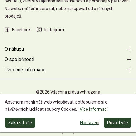
pěstitelů, kteří si vzájemně sdílí zkušenosti a pomáhají v pěstování.
Na webu můžeš inzerovat, nebo nakupovat od ověřených
prodejců.
Facebook
Instagram
O nákupu
O společnosti
Užitečné informace
©2026 Všechna práva vyhrazena
Abychom mohli náš web vylepšovat, potřebujeme si o
návštěvnícíh ukládat soubory Cookies.
Více informací
Zakázat vše
Nastavení
Povolit vše